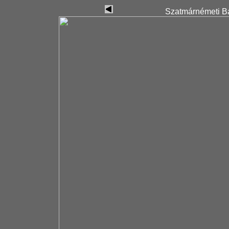
Szatmárnémeti Ba