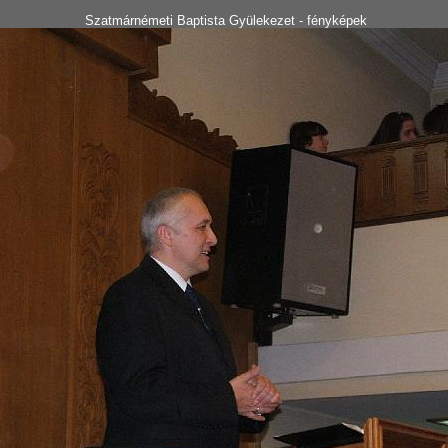
Szatmárnémeti Baptista Gyülekezet - fényképek