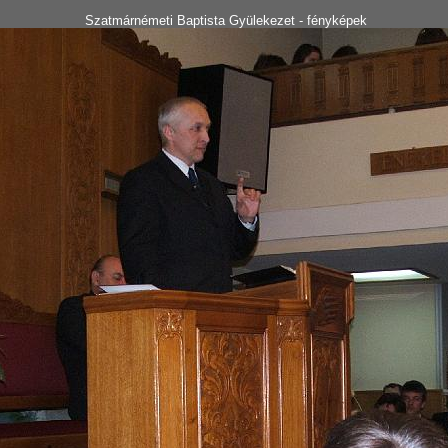
Szatmárnémeti Baptista Gyülekezet - fényképek