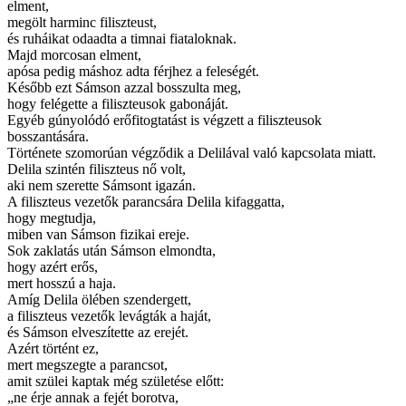
elment,
megölt harminc filiszteust,
és ruháikat odaadta a timnai fiataloknak.
Majd morcosan elment,
apósa pedig máshoz adta férjhez a feleségét.
Később ezt Sámson azzal bosszulta meg,
hogy felégette a filiszteusok gabonáját.
Egyéb gúnyolódó erőfitogtatást is végzett a filiszteusok
bosszantására.
Története szomorúan végződik a Delilával való kapcsolata miatt.
Delila szintén filiszteus nő volt,
aki nem szerette Sámsont igazán.
A filiszteus vezetők parancsára Delila kifaggatta,
hogy megtudja,
miben van Sámson fizikai ereje.
Sok zaklatás után Sámson elmondta,
hogy azért erős,
mert hosszú a haja.
Amíg Delila ölében szendergett,
a filiszteus vezetők levágták a haját,
és Sámson elveszítette az erejét.
Azért történt ez,
mert megszegte a parancsot,
amit szülei kaptak még születése előtt:
„ne érje annak a fejét borotva,