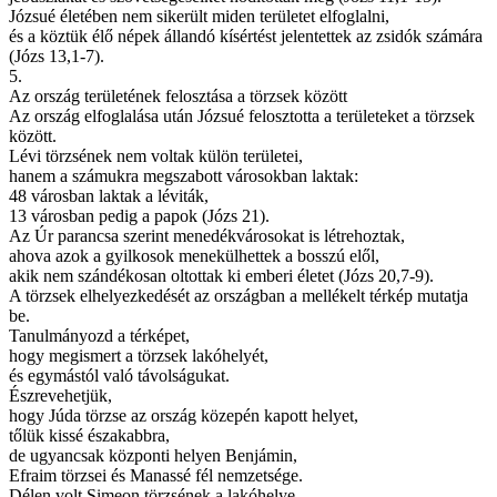
Józsué életében nem sikerült miden területet elfoglalni,
és a köztük élő népek állandó kísértést jelentettek az zsidók számára
(Józs 13,1-7).
5.
Az ország területének felosztása a törzsek között
Az ország elfoglalása után Józsué felosztotta a területeket a törzsek
között.
Lévi törzsének nem voltak külön területei,
hanem a számukra megszabott városokban laktak:
48 városban laktak a léviták,
13 városban pedig a papok (Józs 21).
Az Úr parancsa szerint menedékvárosokat is létrehoztak,
ahova azok a gyilkosok menekülhettek a bosszú elől,
akik nem szándékosan oltottak ki emberi életet (Józs 20,7-9).
A törzsek elhelyezkedését az országban a mellékelt térkép mutatja
be.
Tanulmányozd a térképet,
hogy megismert a törzsek lakóhelyét,
és egymástól való távolságukat.
Észrevehetjük,
hogy Júda törzse az ország közepén kapott helyet,
tőlük kissé északabbra,
de ugyancsak központi helyen Benjámin,
Efraim törzsei és Manassé fél nemzetsége.
Délen volt Simeon törzsének a lakóhelye,