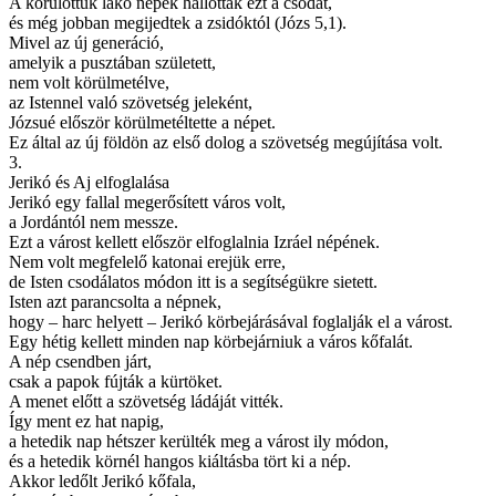
A körülöttük lakó népek hallották ezt a csodát,
és még jobban megijedtek a zsidóktól (Józs 5,1).
Mivel az új generáció,
amelyik a pusztában született,
nem volt körülmetélve,
az Istennel való szövetség jeleként,
Józsué először körülmetéltette a népet.
Ez által az új földön az első dolog a szövetség megújítása volt.
3.
Jerikó és Aj elfoglalása
Jerikó egy fallal megerősített város volt,
a Jordántól nem messze.
Ezt a várost kellett először elfoglalnia Izráel népének.
Nem volt megfelelő katonai erejük erre,
de Isten csodálatos módon itt is a segítségükre sietett.
Isten azt parancsolta a népnek,
hogy – harc helyett – Jerikó körbejárásával foglalják el a várost.
Egy hétig kellett minden nap körbejárniuk a város kőfalát.
A nép csendben járt,
csak a papok fújták a kürtöket.
A menet előtt a szövetség ládáját vitték.
Így ment ez hat napig,
a hetedik nap hétszer kerülték meg a várost ily módon,
és a hetedik körnél hangos kiáltásba tört ki a nép.
Akkor ledőlt Jerikó kőfala,