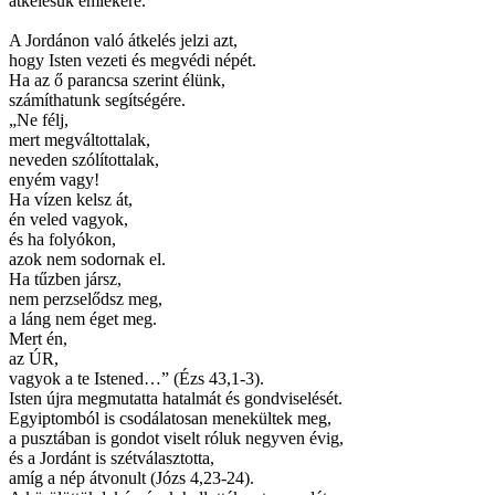
átkelésük emlékére.
A Jordánon való átkelés jelzi azt,
hogy Isten vezeti és megvédi népét.
Ha az ő parancsa szerint élünk,
számíthatunk segítségére.
„Ne félj,
mert megváltottalak,
neveden szólítottalak,
enyém vagy!
Ha vízen kelsz át,
én veled vagyok,
és ha folyókon,
azok nem sodornak el.
Ha tűzben jársz,
nem perzselődsz meg,
a láng nem éget meg.
Mert én,
az ÚR,
vagyok a te Istened…” (Ézs 43,1-3).
Isten újra megmutatta hatalmát és gondviselését.
Egyiptomból is csodálatosan menekültek meg,
a pusztában is gondot viselt róluk negyven évig,
és a Jordánt is szétválasztotta,
amíg a nép átvonult (Józs 4,23-24).