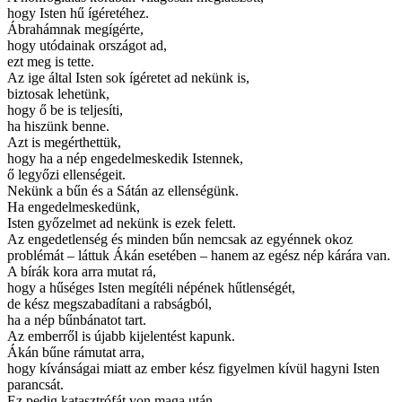
hogy Isten hű ígéretéhez.
Ábrahámnak megígérte,
hogy utódainak országot ad,
ezt meg is tette.
Az ige által Isten sok ígéretet ad nekünk is,
biztosak lehetünk,
hogy ő be is teljesíti,
ha hiszünk benne.
Azt is megérthettük,
hogy ha a nép engedelmeskedik Istennek,
ő legyőzi ellenségeit.
Nekünk a bűn és a Sátán az ellenségünk.
Ha engedelmeskedünk,
Isten győzelmet ad nekünk is ezek felett.
Az engedetlenség és minden bűn nemcsak az egyénnek okoz
problémát – láttuk Ákán esetében – hanem az egész nép kárára van.
A bírák kora arra mutat rá,
hogy a hűséges Isten megítéli népének hűtlenségét,
de kész megszabadítani a rabságból,
ha a nép bűnbánatot tart.
Az emberről is újabb kijelentést kapunk.
Ákán bűne rámutat arra,
hogy kívánságai miatt az ember kész figyelmen kívül hagyni Isten
parancsát.
Ez pedig katasztrófát von maga után.