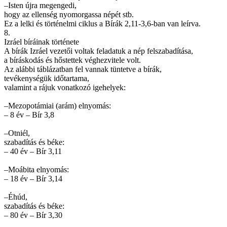
–Isten újra megengedi,
hogy az ellenség nyomorgassa népét stb.
Ez a lelki és történelmi ciklus a Bírák 2,11-3,6-ban van leírva.
8.
Izráel bíráinak története
A bírák Izráel vezetői voltak feladatuk a nép felszabadítása,
a bíráskodás és hőstettek véghezvitele volt.
Az alábbi táblázatban fel vannak tüntetve a bírák,
tevékenységük időtartama,
valamint a rájuk vonatkozó igehelyek:
–Mezopotámiai (arám) elnyomás:
– 8 év – Bír 3,8
–Otniél,
szabadítás és béke:
– 40 év – Bír 3,11
–Moábita elnyomás:
– 18 év – Bír 3,14
–Éhúd,
szabadítás és béke:
– 80 év – Bír 3,30