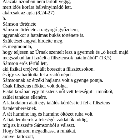
Alázata azonban nem tartott végig,
mert idős korára bálványimádó lett,
akárcsak az apja (8,24-27).
b.
Sámson története
Sámson története a ragyogó győzelem,
ugyanakkor a hatalmas bukás története is.
Születését angyal hirdette meg,
és megmondta,
hogy teljesen az Úrnak szentelt lesz a gyermek és „ő kezdi majd
megszabadítani Izráelt a filiszteusok hatalmából” (13,5).
Sámson erős férfiú lett,
aki fizikai erejével állt bosszút a filiszteusokon,
és így szabadította fel a zsidó népet.
Sámsonnak az érzéki hajlama volt a gyenge pontja.
Csak filiszteus nőkkel volt dolga.
Fiatal korában egy filiszteus nőt vett feleségül Timnából,
szülei tanácsa ellenére.
A lakodalom alatt egy találós kérdést tett fel a filiszteus
fiatalembereknek.
A tét harminc ing és harminc öltözet ruha volt.
A fiatalemberek a feleségét zaklatták addig,
míg az kiszedte Sámsonból a választ.
Hogy Sámson megadhassa a ruhákat,
amivel tartozott,