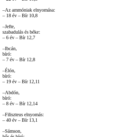
–Az ammóniak elnyomása:
– 18 év – Bír 10,8
–Jefte,
szabadulás és béke:
– 6 év – Bír 12,7
–Ibcán,
bíró:
– 7 év – Bír 12,8
–Élón,
bíró:
– 19 év – Bír 12,11
–Abdón,
bíró:
– 8 év – Bír 12,14
–Filiszteus elnyomás:
– 40 év – Bír 13,1
–Sámson,
hős és bíró: