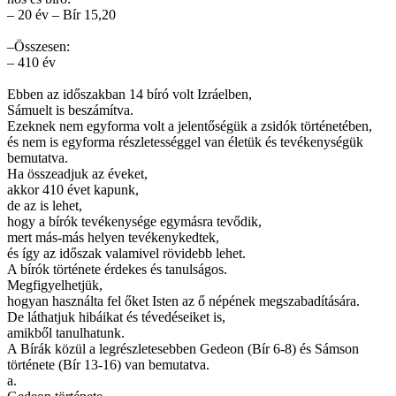
– 20 év – Bír 15,20
–Összesen:
– 410 év
Ebben az időszakban 14 bíró volt Izráelben,
Sámuelt is beszámítva.
Ezeknek nem egyforma volt a jelentőségük a zsidók történetében,
és nem is egyforma részletességgel van életük és tevékenységük
bemutatva.
Ha összeadjuk az éveket,
akkor 410 évet kapunk,
de az is lehet,
hogy a bírók tevékenysége egymásra tevődik,
mert más-más helyen tevékenykedtek,
és így az időszak valamivel rövidebb lehet.
A bírók története érdekes és tanulságos.
Megfigyelhetjük,
hogyan használta fel őket Isten az ő népének megszabadítására.
De láthatjuk hibáikat és tévedéseiket is,
amikből tanulhatunk.
A Bírák közül a legrészletesebben Gedeon (Bír 6-8) és Sámson
története (Bír 13-16) van bemutatva.
a.