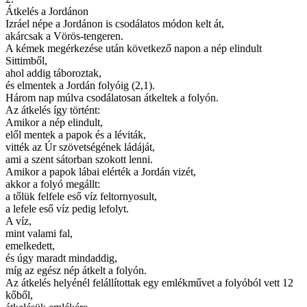
Átkelés a Jordánon
Izráel népe a Jordánon is csodálatos módon kelt át,
akárcsak a Vörös-tengeren.
A kémek megérkezése után következő napon a nép elindult
Sittimből,
ahol addig táboroztak,
és elmentek a Jordán folyóig (2,1).
Három nap múlva csodálatosan átkeltek a folyón.
Az átkelés így történt:
Amikor a nép elindult,
elől mentek a papok és a léviták,
vitték az Úr szövetségének ládáját,
ami a szent sátorban szokott lenni.
Amikor a papok lábai elérték a Jordán vizét,
akkor a folyó megállt:
a tőlük felfele eső víz feltornyosult,
a lefele eső víz pedig lefolyt.
A víz,
mint valami fal,
emelkedett,
és úgy maradt mindaddig,
míg az egész nép átkelt a folyón.
Az átkelés helyénél felállítottak egy emlékművet a folyóból vett 12
kőből,