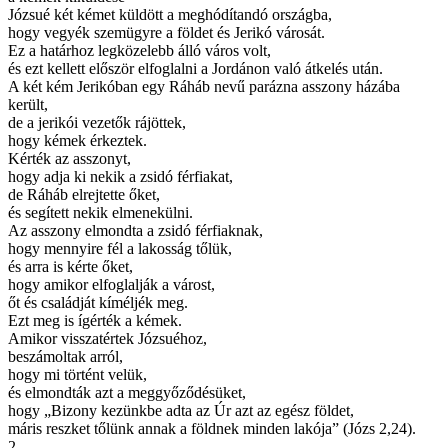
Józsué két kémet küldött a meghódítandó országba,
hogy vegyék szemügyre a földet és Jerikó városát.
Ez a határhoz legközelebb álló város volt,
és ezt kellett először elfoglalni a Jordánon való átkelés után.
A két kém Jerikóban egy Ráháb nevű parázna asszony házába
került,
de a jerikói vezetők rájöttek,
hogy kémek érkeztek.
Kérték az asszonyt,
hogy adja ki nekik a zsidó férfiakat,
de Ráháb elrejtette őket,
és segített nekik elmenekülni.
Az asszony elmondta a zsidó férfiaknak,
hogy mennyire fél a lakosság tőlük,
és arra is kérte őket,
hogy amikor elfoglalják a várost,
őt és családját kíméljék meg.
Ezt meg is ígérték a kémek.
Amikor visszatértek Józsuéhoz,
beszámoltak arról,
hogy mi történt velük,
és elmondták azt a meggyőződésüket,
hogy „Bizony kezünkbe adta az Úr azt az egész földet,
máris reszket tőlünk annak a földnek minden lakója” (Józs 2,24).
2.