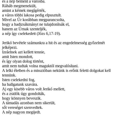
és a nép bement a városba.
Ráháb megmenekült,
amint a kémek megígérték,
a város többi lakosa pedig elpusztult.
Mivel az Úr korábban megparancsolta,
hogy a hadizsákmányt ne tulajdonítsák el,
hanem az Úrnak szenteljék,
a nép így cselekedett (Józs 6,17-19).
Jerikó bevétele számunkra a hit és az engedelmesség győzelmét
jelképezi.
Izráelnek azt kellett tennie,
amit Isten mondott,
és így olyan dolog történt,
amit nem tudtak volna maguktól megvalósítani.
A lelki életben és a misszióban nekünk is erőnk feletti dolgokat kell
tennünk.
Isten cselekedni fog,
ha hallgatunk szavára.
Aj egy kisebb város volt Jerikó mellett,
és a zsidók úgy gondolták,
hogy könnyen beveszik.
A támadás azonban nem sikerült,
sőt vereséget szenvedtek.
A nép nagyon megijedt.