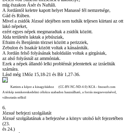
míg északon Ásér és Naftáli.
A Jordántól keletre kapott helyet Manassé fél nemzetsége,
Gád és Rúben.
Mivel a zsidók Józsué idejében nem tudták teljesen kiirtani az ott
lakó népeket,
ezért egyes népek megmaradtak a zsidók között.
Júda területén laktak a jebúsziak,
Efraim és Benjámin törzsei között a perizziek,
Zebulon és Issakár között voltak a kánaániták.
A Jordán felső folyásának baloldalán voltak a girgásiak,
az alsó folyásnál az ammóniak.
Ezek a népek állandó lelki problémát jelentettek az izráeliták
számára.
Lásd még 1Móz 15,18-21 és Bír 1,27-36.
Kattints a képre a kinagyításhoz (CC-BY-NC-ND-4.0) KCA - fmosoft.com
A térkép nemkereskedelmi célokra szabadon használható, a forrás megnevezésével,
változtatás nélkül
6.
Józsué befejezi szolgálatát
Józsué szolgálatának a befejezése a könyv utolsó két fejezetében
(23.
és 24.)