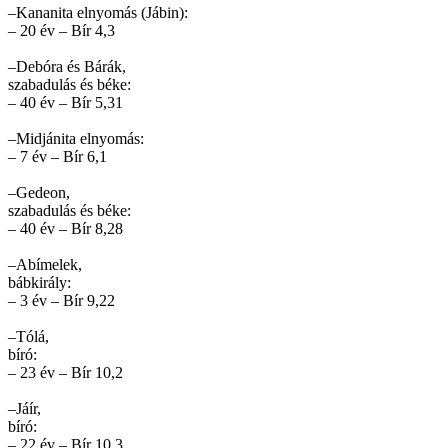
–Kananita elnyomás (Jábin):
– 20 év – Bír 4,3
–Debóra és Bárák,
szabadulás és béke:
– 40 év – Bír 5,31
–Midjánita elnyomás:
– 7 év – Bír 6,1
–Gedeon,
szabadulás és béke:
– 40 év – Bír 8,28
–Abímelek,
bábkirály:
– 3 év – Bír 9,22
–Tólá,
bíró:
– 23 év – Bír 10,2
–Jáír,
bíró:
– 22 év – Bír 10,3