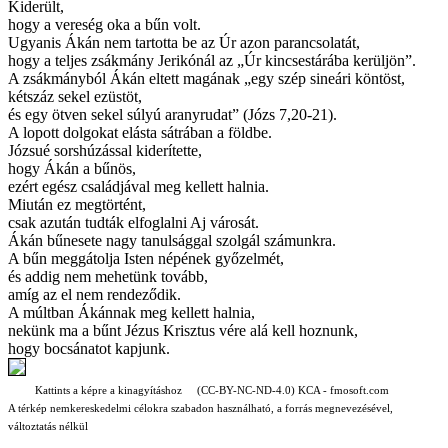
Kiderült,
hogy a vereség oka a bűn volt.
Ugyanis Ákán nem tartotta be az Úr azon parancsolatát,
hogy a teljes zsákmány Jerikónál az „Úr kincsestárába kerüljön”.
A zsákmányból Ákán eltett magának „egy szép sineári köntöst,
kétszáz sekel ezüstöt,
és egy ötven sekel súlyú aranyrudat” (Józs 7,20-21).
A lopott dolgokat elásta sátrában a földbe.
Józsué sorshúzással kiderítette,
hogy Ákán a bűnös,
ezért egész családjával meg kellett halnia.
Miután ez megtörtént,
csak azután tudták elfoglalni Aj városát.
Ákán bűnesete nagy tanulsággal szolgál számunkra.
A bűn meggátolja Isten népének győzelmét,
és addig nem mehetünk tovább,
amíg az el nem rendeződik.
A múltban Ákánnak meg kellett halnia,
nekünk ma a bűnt Jézus Krisztus vére alá kell hoznunk,
hogy bocsánatot kapjunk.
Kattints a képre a kinagyításhoz (CC-BY-NC-ND-4.0) KCA - fmosoft.com
A térkép nemkereskedelmi célokra szabadon használható, a forrás megnevezésével,
változtatás nélkül