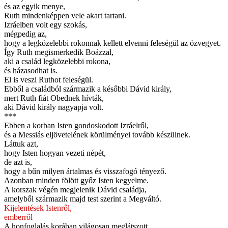
és az egyik menye,
Ruth mindenképpen vele akart tartani.
Izráelben volt egy szokás,
mégpedig az,
hogy a legközelebbi rokonnak kellett elvenni feleségül az özvegyet.
Így Ruth megismerkedik Boázzal,
aki a család legközelebbi rokona,
és házasodhat is.
El is veszi Ruthot feleségül.
Ebből a családból származik a későbbi Dávid király,
mert Ruth fiát Obednek hívták,
aki Dávid király nagyapja volt.
***
Ebben a korban Isten gondoskodott Izráelről,
és a Messiás eljövetelének körülményei tovább készülnek.
Láttuk azt,
hogy Isten hogyan vezeti népét,
de azt is,
hogy a bűn milyen ártalmas és visszafogó tényező.
Azonban minden fölött győz Isten kegyelme.
A korszak végén megjelenik Dávid családja,
amelyből származik majd test szerint a Megváltó.
Kijelentések Istenről,
emberről
A honfoglalás korában világosan meglátszott,