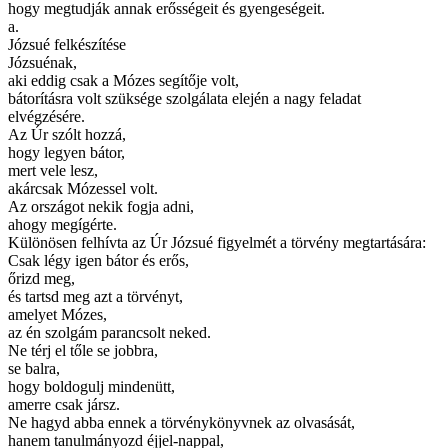
hogy megtudják annak erősségeit és gyengeségeit.
a.
Józsué felkészítése
Józsuénak,
aki eddig csak a Mózes segítője volt,
bátorításra volt szüksége szolgálata elején a nagy feladat
elvégzésére.
Az Úr szólt hozzá,
hogy legyen bátor,
mert vele lesz,
akárcsak Mózessel volt.
Az országot nekik fogja adni,
ahogy megígérte.
Különösen felhívta az Úr Józsué figyelmét a törvény megtartására:
Csak légy igen bátor és erős,
őrizd meg,
és tartsd meg azt a törvényt,
amelyet Mózes,
az én szolgám parancsolt neked.
Ne térj el tőle se jobbra,
se balra,
hogy boldogulj mindenütt,
amerre csak jársz.
Ne hagyd abba ennek a törvénykönyvnek az olvasását,
hanem tanulmányozd éjjel-nappal,