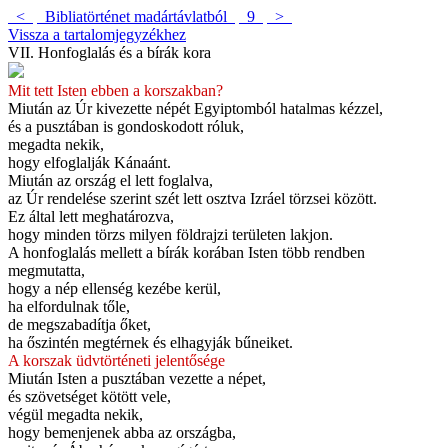
<
Bibliatörténet madártávlatból
9
>
Vissza a tartalomjegyzékhez
VII. Honfoglalás és a bírák kora
Mit tett Isten ebben a korszakban?
Miután az Úr kivezette népét Egyiptomból hatalmas kézzel,
és a pusztában is gondoskodott róluk,
megadta nekik,
hogy elfoglalják Kánaánt.
Miután az ország el lett foglalva,
az Úr rendelése szerint szét lett osztva Izráel törzsei között.
Ez által lett meghatározva,
hogy minden törzs milyen földrajzi területen lakjon.
A honfoglalás mellett a bírák korában Isten több rendben
megmutatta,
hogy a nép ellenség kezébe kerül,
ha elfordulnak tőle,
de megszabadítja őket,
ha őszintén megtérnek és elhagyják bűneiket.
A korszak üdvtörténeti jelentősége
Miután Isten a pusztában vezette a népet,
és szövetséget kötött vele,
végül megadta nekik,
hogy bemenjenek abba az országba,