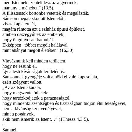
mert Istennek szentelt lesz az a gyermek,
már anyja méhében” (13,5).
A filiszteusok börtönbe vetették és megalázták.
Sámson megalázkodott Isten előtt,
visszakapta erejét,
magára rántotta azt a színház típusú épületet,
amiben összegyűltek az emberek,
hogy őt gúnyosan bámulják.
Ekképpen „többet megölt halálával,
mint ahányat megölt életében” (16,30).
Vigyáznunk kell minden területen,
hogy ne essünk el,
így a testi kívánságok területén is.
Sámsonnak gyengéje volt a nőkkel való kapcsolata,
ezért szégyent vallott.
„Az az Isten akarata,
hogy megszentelődjetek:
hogy tartózkodjatok a paráznaságtól,
hogy mindenki szentségben és tisztaságban tudjon élni feleségével,
nem a kívánság szenvedélyével,
mint a pogányok,
akik nem ismerik az Istent…” (1Thessz 4,3-5).
c.
Sámuel,