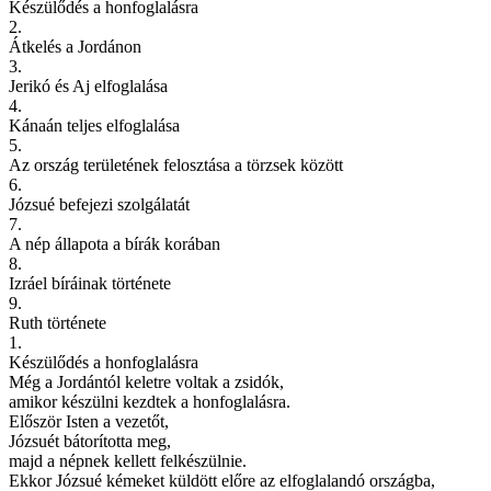
Készülődés a honfoglalásra
2.
Átkelés a Jordánon
3.
Jerikó és Aj elfoglalása
4.
Kánaán teljes elfoglalása
5.
Az ország területének felosztása a törzsek között
6.
Józsué befejezi szolgálatát
7.
A nép állapota a bírák korában
8.
Izráel bíráinak története
9.
Ruth története
1.
Készülődés a honfoglalásra
Még a Jordántól keletre voltak a zsidók,
amikor készülni kezdtek a honfoglalásra.
Először Isten a vezetőt,
Józsuét bátorította meg,
majd a népnek kellett felkészülnie.
Ekkor Józsué kémeket küldött előre az elfoglalandó országba,