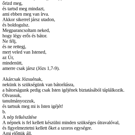
őrizd meg,
és tartsd meg mindazt,
ami ebben meg van írva.
Akkor sikerrel jársz utadon,
és boldogulsz.
Megparancsoltam neked,
hogy légy erős és bátor.
Ne félj,
és ne rettegj,
mert veled van Istened,
az Úr,
mindenütt,
amerre csak jársz (Józs 1,7-9).
Akárcsak Józsuénak,
nekünk is szükségünk van bátorításra,
a bátorságunk pedig csak Isten igéjének biztatásából táplálkozik.
Olvassuk,
tanulmányozzuk,
és tartsuk meg mi is Isten igéjét!
b.
A nép felkészítése
A népnek is fel kellett készülni minden szükséges útravalóval,
és figyelmeztetni kellett őket a szoros egységre.
Ami előttük áll,