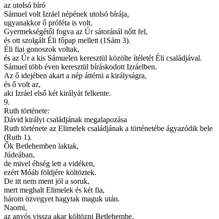
az utolsó bíró
Sámuel volt Izráel népének utolsó bírája,
ugyanakkor ő próféta is volt.
Gyermekségétől fogva az Úr sátoránál nőtt fel,
és ott szolgált Éli főpap mellett (1Sám 3).
Éli fiai gonoszok voltak,
és az Úr a kis Sámuelen keresztül közölte ítéletét Éli családjával.
Sámuel több éven keresztül bíráskodott Izráelben.
Az ő idejében akart a nép áttérni a királyságra,
és ő volt az,
aki Izráel első két királyát felkente.
9.
Ruth története:
Dávid királyi családjának megalapozása
Ruth története az Elimelek családjának a történetébe ágyazódik bele
(Ruth 1).
Ők Betlehemben laktak,
Júdeában,
de mivel éhség lett a vidéken,
ezért Móáb földjére költöztek.
De itt nem ment jól a soruk,
mert meghalt Elimelek és két fia,
három özvegyet hagytak maguk után.
Naomi,
az anyós vissza akar költözni Betlehembe,