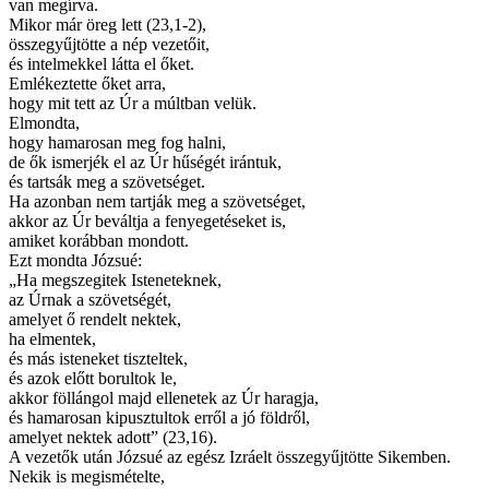
van megírva.
Mikor már öreg lett (23,1-2),
összegyűjtötte a nép vezetőit,
és intelmekkel látta el őket.
Emlékeztette őket arra,
hogy mit tett az Úr a múltban velük.
Elmondta,
hogy hamarosan meg fog halni,
de ők ismerjék el az Úr hűségét irántuk,
és tartsák meg a szövetséget.
Ha azonban nem tartják meg a szövetséget,
akkor az Úr beváltja a fenyegetéseket is,
amiket korábban mondott.
Ezt mondta Józsué:
„Ha megszegitek Isteneteknek,
az Úrnak a szövetségét,
amelyet ő rendelt nektek,
ha elmentek,
és más isteneket tiszteltek,
és azok előtt borultok le,
akkor föllángol majd ellenetek az Úr haragja,
és hamarosan kipusztultok erről a jó földről,
amelyet nektek adott” (23,16).
A vezetők után Józsué az egész Izráelt összegyűjtötte Sikemben.
Nekik is megismételte,