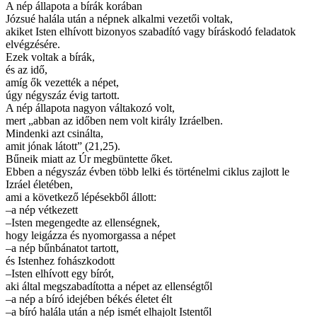
A nép állapota a bírák korában
Józsué halála után a népnek alkalmi vezetői voltak,
akiket Isten elhívott bizonyos szabadító vagy bíráskodó feladatok
elvégzésére.
Ezek voltak a bírák,
és az idő,
amíg ők vezették a népet,
úgy négyszáz évig tartott.
A nép állapota nagyon váltakozó volt,
mert „abban az időben nem volt király Izráelben.
Mindenki azt csinálta,
amit jónak látott” (21,25).
Bűneik miatt az Úr megbüntette őket.
Ebben a négyszáz évben több lelki és történelmi ciklus zajlott le
Izráel életében,
ami a következő lépésekből állott:
–a nép vétkezett
–Isten megengedte az ellenségnek,
hogy leigázza és nyomorgassa a népet
–a nép bűnbánatot tartott,
és Istenhez fohászkodott
–Isten elhívott egy bírót,
aki által megszabadította a népet az ellenségtől
–a nép a bíró idejében békés életet élt
–a bíró halála után a nép ismét elhajolt Istentől