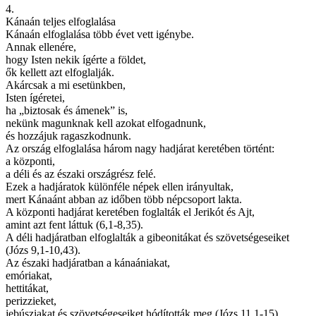
4.
Kánaán teljes elfoglalása
Kánaán elfoglalása több évet vett igénybe.
Annak ellenére,
hogy Isten nekik ígérte a földet,
ők kellett azt elfoglalják.
Akárcsak a mi esetünkben,
Isten ígéretei,
ha „biztosak és ámenek” is,
nekünk magunknak kell azokat elfogadnunk,
és hozzájuk ragaszkodnunk.
Az ország elfoglalása három nagy hadjárat keretében történt:
a központi,
a déli és az északi országrész felé.
Ezek a hadjáratok különféle népek ellen irányultak,
mert Kánaánt abban az időben több népcsoport lakta.
A központi hadjárat keretében foglalták el Jerikót és Ajt,
amint azt fent láttuk (6,1-8,35).
A déli hadjáratban elfoglalták a gibeonitákat és szövetségeseiket
(Józs 9,1-10,43).
Az északi hadjáratban a kánaániakat,
emóriakat,
hettitákat,
perizzieket,
jebúsziakat és szövetségeseiket hódították meg (Józs 11,1-15).