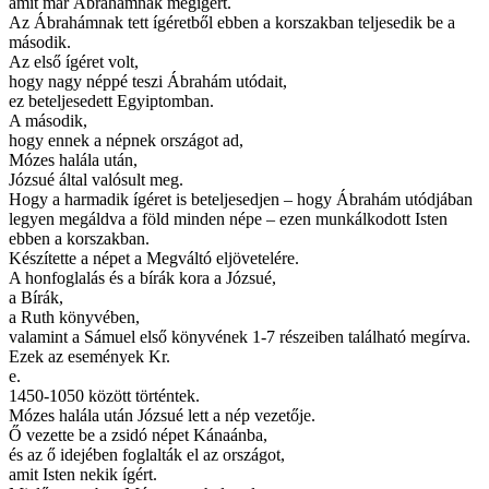
amit már Ábrahámnak megígért.
Az Ábrahámnak tett ígéretből ebben a korszakban teljesedik be a
második.
Az első ígéret volt,
hogy nagy néppé teszi Ábrahám utódait,
ez beteljesedett Egyiptomban.
A második,
hogy ennek a népnek országot ad,
Mózes halála után,
Józsué által valósult meg.
Hogy a harmadik ígéret is beteljesedjen – hogy Ábrahám utódjában
legyen megáldva a föld minden népe – ezen munkálkodott Isten
ebben a korszakban.
Készítette a népet a Megváltó eljövetelére.
A honfoglalás és a bírák kora a Józsué,
a Bírák,
a Ruth könyvében,
valamint a Sámuel első könyvének 1-7 részeiben található megírva.
Ezek az események Kr.
e.
1450-1050 között történtek.
Mózes halála után Józsué lett a nép vezetője.
Ő vezette be a zsidó népet Kánaánba,
és az ő idejében foglalták el az országot,
amit Isten nekik ígért.