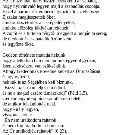
Az Úr azonban háromszázra csökkenti a csapatot,
hogy nyilvánvaló legyen majd a szabadítás csodája.
Ezzel a háromszáz emberrel győzték le az ellenséget.
Éjszaka megijesztették őket,
amikor összetörték a cserépedényeket,
amikbe előzőleg fáklyákat rejtettek.
A zajtól és a hirtelen fénytől megijedt a midjánita sereg,
de Gedeon és csapata üldözőbe vette,
és legyőzte őket.
Gedeon története mutatja nekünk,
hogy a lelki harcban nem tudunk egyedül győzni,
Isten segítségére van szükségünk.
Ahogy Gedeonnak követnie kellett az Úr utasításait,
és így győzött,
nekünk is az ő igéjében kell bíznunk.
„Bízzál az Úrban teljes elmédből,
és ne a magad eszére támaszkodj” (Péld 3,5).
Gedeon egy ideig bíráskodott a nép felett,
de amikor felajánlották neki,
hogy király legyen,
visszautasította:
„Én nem uralkodom rajtatok,
és nem fog uralkodni a fiam sem.
Az Úr uralkodjék rajtatok” (8,23).