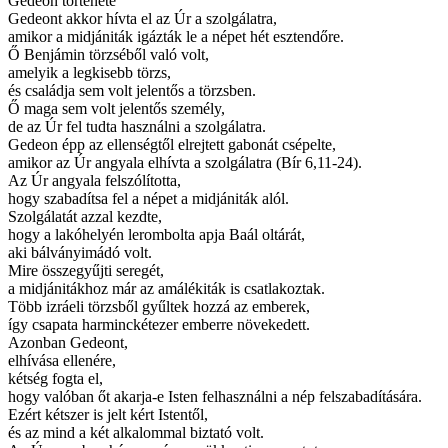
Gedeon története
Gedeont akkor hívta el az Úr a szolgálatra,
amikor a midjániták igázták le a népet hét esztendőre.
Ő Benjámin törzséből való volt,
amelyik a legkisebb törzs,
és családja sem volt jelentős a törzsben.
Ő maga sem volt jelentős személy,
de az Úr fel tudta használni a szolgálatra.
Gedeon épp az ellenségtől elrejtett gabonát csépelte,
amikor az Úr angyala elhívta a szolgálatra (Bír 6,11-24).
Az Úr angyala felszólította,
hogy szabadítsa fel a népet a midjániták alól.
Szolgálatát azzal kezdte,
hogy a lakóhelyén lerombolta apja Baál oltárát,
aki bálványimádó volt.
Mire összegyűjti seregét,
a midjánitákhoz már az amálékiták is csatlakoztak.
Több izráeli törzsből gyűltek hozzá az emberek,
így csapata harminckétezer emberre növekedett.
Azonban Gedeont,
elhívása ellenére,
kétség fogta el,
hogy valóban őt akarja-e Isten felhasználni a nép felszabadítására.
Ezért kétszer is jelt kért Istentől,
és az mind a két alkalommal biztató volt.