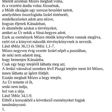
Mielőtt azonban Mózes meghalt volna,
és a vezetést átadta volna Józsuénak,
a Móáb síkságán egy sorozat beszédet tartott,
amelyekben összefoglalta Izráel történetét,
rendelkezéseket adott arra nézve,
hogyan éljenek Kánaánban,
és átismételte azokat a törvényeket,
amiket az Úr nekik a Sínai-hegyen adott.
Ezek az események Mózes ötödik könyvében vannak megírva,
ezért ezt a könyvet második törvénykönyvnek is nevezik.
Lásd 4Móz 36,13 és 5Móz 1,1-7.
Mózes negyven évig vezette Izráel népét a pusztában,
de neki nem adatott meg,
hogy bemenjen Kánaánba.
Csak egy hegy tetejéről láthatta meg azt.
A Jerikó városával szemben lévő Piszgá tetejére ment fel Mózes,
innen láthatta az ígéret földjét.
Ezután meghalt Mózes a hegy tetején.
Az Úr temette el őt,
senki nem tudja,
hol van a sírja.
Lásd 5Móz 34,1-9.
Ebből a korszakból a következő eseményeket fogjuk
tanulmányozni:
1.