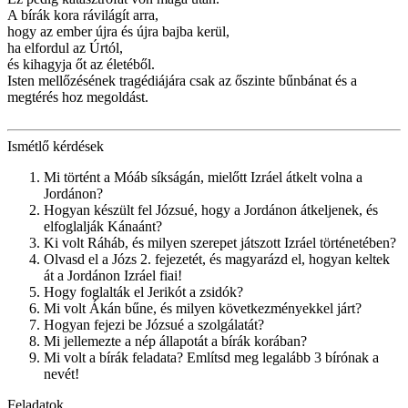
A bírák kora rávilágít arra,
hogy az ember újra és újra bajba kerül,
ha elfordul az Úrtól,
és kihagyja őt az életéből.
Isten mellőzésének tragédiájára csak az őszinte bűnbánat és a
megtérés hoz megoldást.
Ismétlő kérdések
Mi történt a Móáb síkságán, mielőtt Izráel átkelt volna a
Jordánon?
Hogyan készült fel Józsué, hogy a Jordánon átkeljenek, és
elfoglalják Kánaánt?
Ki volt Ráháb, és milyen szerepet játszott Izráel történetében?
Olvasd el a Józs 2. fejezetét, és magyarázd el, hogyan keltek
át a Jordánon Izráel fiai!
Hogy foglalták el Jerikót a zsidók?
Mi volt Ákán bűne, és milyen következményekkel járt?
Hogyan fejezi be Józsué a szolgálatát?
Mi jellemezte a nép állapotát a bírák korában?
Mi volt a bírák feladata? Említsd meg legalább 3 bírónak a
nevét!
Feladatok