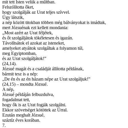
mit tett Isten velük a múltban.
Felszólította őket,
hogy szolgálják az Urat teljes szívvel.
Úgy látszik,
a nép között titokban többen még bálványokat is imádtak,
mert Józsuénak ezt kellett mondania:
„Most azért az Urat féljétek,
és őt szolgáljátok tökéletesen és igazán.
Távolítsátok el azokat az isteneket,
amelyeket atyáitok szolgáltak a folyamon túl,
meg Egyiptomban,
és az Urat szolgáljátok!”
(24,14).
Józsué magát és a családját állította példának,
bármit tesz is a nép:
„De én és az én házam népe az Urat szolgáljuk!”
(24,15) – mondta Józsué.
A nép,
Józsué példáján felbuzdulva,
fogadalmat tett,
hogy ők is az Urat fogják szolgálni.
Ekkor szövetséget kötöttek az Úrral.
Ezután meghalt Józsué,
száztíz éves korában.
7.