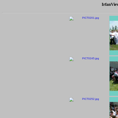
IrfanVi