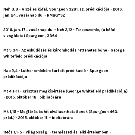
Neh 3,8 - A széles kőfal, Spurgeon 3281. sz. prédikációja - 2016.
jan. 24., vasárnap du. - RMBGYSZ
2016. jan. 17., vasárnap du. - Neh 2,12 - Terepszemle, (a kőfal
vizsgálata) Spurgeon, 3364
Mt 5,34 - Az esküdözés és káromkodás rettenetes bűne - George
Whitefield prédikációja
Hab 2,4 - Luther emlékére tartott prédikáció - Spurgeon
prédikációja
Mt 4,1-11 - Krisztus megkísértése (George Whitefield prédikációja)
- 2015. október 18., bibliaórára
Mk 1,15 - Megtérés és hit elválaszthatatlanok (Spurgeon 460.
préd.) - 2015. október 11. - bibliaórára
1Móz 1,1-5 - Világosság, - természeti és lelki értelemben -