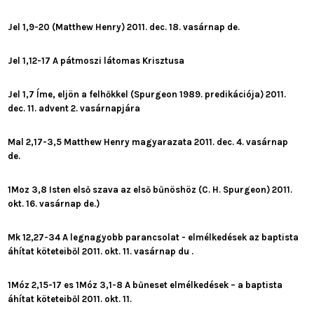
Jel 1,9-20 (Matthew Henry) 2011. dec. 18. vasárnap de.
Jel 1,12-17 A pátmoszi látomas Krisztusa
Jel 1,7 Íme, eljön a felhőkkel (Spurgeon 1989. predikációja) 2011.
dec. 11. advent 2. vasárnapjára
Mal 2,17-3,5 Matthew Henry magyarazata 2011. dec. 4. vasárnap
de.
1Moz 3,8 Isten első szava az első bűnöshöz (C. H. Spurgeon) 2011.
okt. 16. vasárnap de.)
Mk 12,27-34 A legnagyobb parancsolat - elmélkedések az baptista
áhítat köteteiből 2011. okt. 11. vasárnap du .
1Móz 2,15-17 es 1Móz 3,1-8 A bűneset elmélkedések – a baptista
áhítat köteteiből 2011. okt. 11.