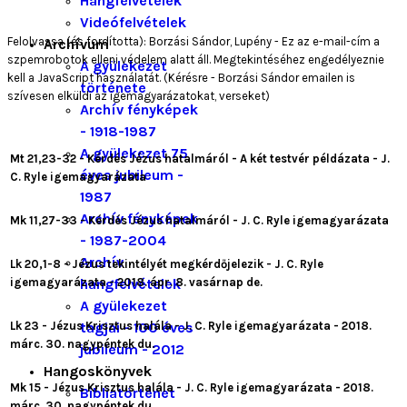
Hangfelvételek
Videófelvételek
Felolvassa (és fordította): Borzási Sándor, Lupény -
Ez az e-mail-cím a
Archívum
szpemrobotok elleni védelem alatt áll. Megtekintéséhez engedélyeznie
A gyülekezet
kell a JavaScript használatát.
(Kérésre - Borzási Sándor emailen is
története
szívesen elküldi az igemagyarázatokat, verseket)
Archív fényképek
- 1918-1987
A gyülekezet 75
Mt 21,23-32 - Kérdés Jézus hatalmáról - A két testvér példázata - J.
éves jubileum -
C. Ryle igemagyarázata
1987
Archív fényképek
Mk 11,27-33 - Kérdés Jézus hatalmáról - J. C. Ryle igemagyarázata
- 1987-2004
Archív
Lk 20,1-8 - Jézus tekintélyét megkérdőjelezik - J. C. Ryle
igemagyarázata - 2018. ápr. 8. vasárnap de.
hangfelvételek
A gyülekezet
Lk 23 - Jézus Krisztus halála - J. C. Ryle igemagyarázata - 2018.
tagjai - 100 éves
márc. 30. nagypéntek du.
jubileum - 2012
Hangoskönyvek
Mk 15 - Jézus Krisztus halála - J. C. Ryle igemagyarázata - 2018.
Bibliatörténet
márc. 30. nagypéntek du.