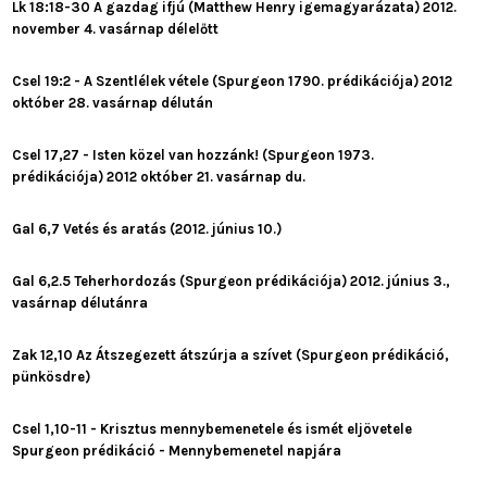
Lk 18:18-30 A gazdag ifjú (Matthew Henry igemagyarázata) 2012.
november 4. vasárnap délelőtt
Csel 19:2 - A Szentlélek vétele (Spurgeon 1790. prédikációja) 2012
október 28. vasárnap délután
Csel 17,27 - Isten közel van hozzánk! (Spurgeon 1973.
prédikációja) 2012 október 21. vasárnap du.
Gal 6,7 Vetés és aratás (2012. június 10.)
Gal 6,2.5 Teherhordozás (Spurgeon prédikációja) 2012. június 3.,
vasárnap délutánra
Zak 12,10 Az Átszegezett átszúrja a szívet (Spurgeon prédikáció,
pünkösdre)
Csel 1,10-11 - Krisztus mennybemenetele és ismét eljövetele
Spurgeon prédikáció - Mennybemenetel napjára