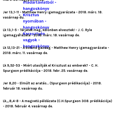
madártávlatból -
hangoskönyv
Jer 13,1-11 - Matthew Henry igemagyarázata - 2018. márc. 18.
Krisztus
vasárnap du.
nyomában -
hangoskönyv
Lk 13,1-5 - Térjetek meg, különben elvesztek! - J. C. Ryle
Keresztyén
igemagyarázata - 2018. márc. 18. vasárnap de.
vagyok -
hangoskönyv
Lk 12,13-21 - A bolond gazdag - Matthew Henry igemagyarázata -
2018. márc. 11. vasárnap de.
Lk 9,52-53 - Miért utasítják el Krisztust az emberek? - C. H.
Spurgeon prédikációja - 2018. febr. 25. vasárnap de.
Jer 8,20 - Elmúlt az aratás... (Spurgeon prédikaciója) - 2018.
február 18. vasárnap du.
Lk_8,4-8 - A magvető példázata (C.H.Spurgeon 308. prédikációja)
- 2018. február 4. vasárnap de.