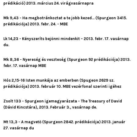
prédikáció) 2013. március 24. virágvasárnapra
Mk 9,43 - Ha megbotránkoztat a te jobb kezed... (Spurgeon 3415.
prédikációja) 2013. febr. 24. - MBE
Lk 14,23 - Kényszeríts bejönni mindenkit – 2013. febr. 17. vasárnap
du.
Mk 8,36 - Nyereség és veszteség (Spurgeon 92 prédikációja) 2013.
febr. 17. vasárnap MBE
Hós 2,15-16 Isten munkája az emberben (Spugeon 2629 sz.
prédikációja) 2013. február 10. MBE vezérfonal szerinti igéhez
Zsolt 133 - Spurgeon igemagyarázata - The Treasury of David
(Dávid Kincstára), 2013. Február 3., vasárnap de.
Mt 13,3 - A magvető (Spurgeon 2842. prédikációja) 2013. január
27. vasárnap du