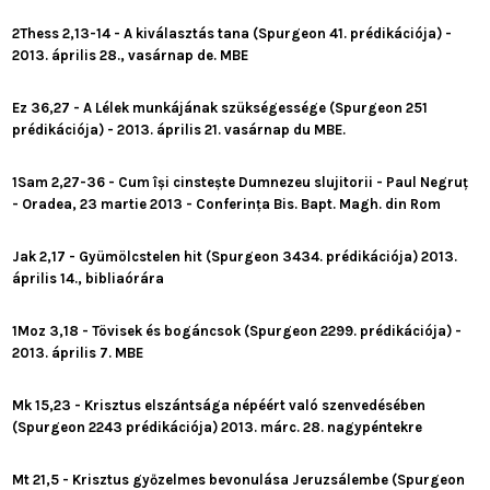
2Thess 2,13-14 - A kiválasztás tana (Spurgeon 41. prédikációja) -
2013. április 28., vasárnap de. MBE
Ez 36,27 - A Lélek munkájának szükségessége (Spurgeon 251
prédikációja) - 2013. április 21. vasárnap du MBE.
1Sam 2,27-36 - Cum își cinstește Dumnezeu slujitorii - Paul Negruț
- Oradea, 23 martie 2013 - Conferința Bis. Bapt. Magh. din Rom
Jak 2,17 - Gyümölcstelen hit (Spurgeon 3434. prédikációja) 2013.
április 14., bibliaórára
1Moz 3,18 - Tövisek és bogáncsok (Spurgeon 2299. prédikációja) -
2013. április 7. MBE
Mk 15,23 - Krisztus elszántsága népéért való szenvedésében
(Spurgeon 2243 prédikációja) 2013. márc. 28. nagypéntekre
Mt 21,5 - Krisztus győzelmes bevonulása Jeruzsálembe (Spurgeon