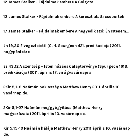
12 James Stalker - Fájdalmak embere A Golgota
13 James Stalker - Fájdalmak embere A kereszt alatti csoportok
17 James Stalker - Fájdalmak embere A negyedik szó: Én Istenem...
Jn 19,30 Elvégeztetett! (C. H. Spurgeon 421. predikacioja) 2011.
nagypéntekre
Ez 43,12 A szentség – Isten házának alaptörvénye (Spurgeon 1618.
prédikációja) 2011. április 17. virágvasárnapra
2Kir 5,1-8 Naámán poklossága Matthew Henry 2011. április 10.
vasárnap de.
2Kir 5,1-27 Naámán meggyógyítása (Matthew Henry
magyarázata) 2011. április 10. vasárnap de.
Kir 5,15-19 Naámán hálája Matthew Henry 2011.április 10. vasárnap
de.