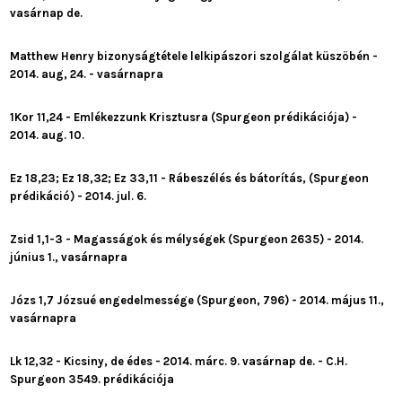
vasárnap de.
Matthew Henry bizonyságtétele lelkipászori szolgálat küszöbén -
2014. aug, 24. - vasárnapra
1Kor 11,24 - Emlékezzunk Krisztusra (Spurgeon prédikációja) -
2014. aug. 10.
Ez 18,23; Ez 18,32; Ez 33,11 - Rábeszélés és bátorítás, (Spurgeon
prédikáció) - 2014. jul. 6.
Zsid 1,1-3 - Magasságok és mélységek (Spurgeon 2635) - 2014.
június 1., vasárnapra
Józs 1,7 Józsué engedelmessége (Spurgeon, 796) - 2014. május 11.,
vasárnapra
Lk 12,32 - Kicsiny, de édes - 2014. márc. 9. vasárnap de. - C.H.
Spurgeon 3549. prédikációja