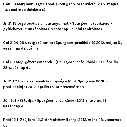
Dán 1,8 Merj lenni egy Dániel. (Spurgeon-prédikáció, 2012. május
13. vasárnap delelőttre)
Jn 21,15 Legeltesd az én bárányaimat - Spurgeon prédikáció -
gyülekezeti munkásoknak, vasárnapi iskolai tanitóknak
Gal 3,24-26 A szigorú tanító (Spurgeon-prédikáció) 2012. május 6.,
vasárnap delutánra.
Gal 3,1 Megigézett emberek - (Spurgeon-prédikáció) 2012 április
29 vasárnap du.
Jn 21,27 Urunk sebeinek bizonysága (C. H. Spurgeon 2061. sz.
predikacioja) 2012. április 15. Tamásvasárnap.
Jón 3,9 - Ki tudja - Spurgeon prédikáció) 2012. marcius. 18.
vasárnap du.
Préd 12,1-7 (újford 12,3-9) Matthew Henry, 2012. márc. 18. vasárnap
de.