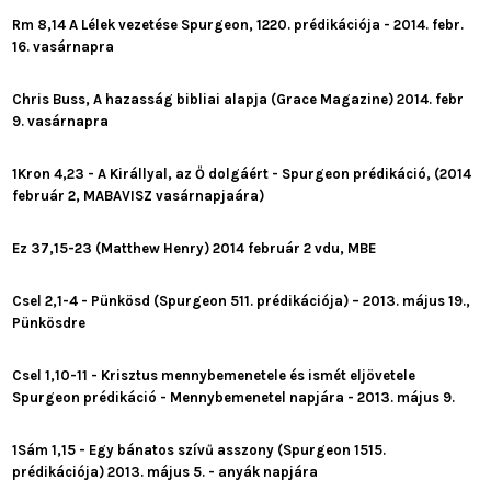
Rm 8,14 A Lélek vezetése Spurgeon, 1220. prédikációja - 2014. febr.
16. vasárnapra
Chris Buss, A hazasság bibliai alapja (Grace Magazine) 2014. febr
9. vasárnapra
1Kron 4,23 - A Királlyal, az Ő dolgáért - Spurgeon prédikáció, (2014
február 2, MABAVISZ vasárnapjaára)
Ez 37,15-23 (Matthew Henry) 2014 február 2 vdu, MBE
Csel 2,1-4 - Pünkösd (Spurgeon 511. prédikációja) – 2013. május 19.,
Pünkösdre
Csel 1,10-11 - Krisztus mennybemenetele és ismét eljövetele
Spurgeon prédikáció - Mennybemenetel napjára - 2013. május 9.
1Sám 1,15 - Egy bánatos szívű asszony (Spurgeon 1515.
prédikációja) 2013. május 5. - anyák napjára