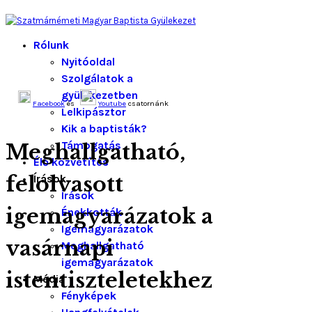
Rólunk
Nyitóoldal
Szolgálatok a
gyülekezetben
Facebook
és
Youtube
csatornánk
Lelkipásztor
Kik a baptisták?
Támogatás
Meghallgatható,
Élő közvetítés
felolvasott
Írások
Írások
igemagyarázatok a
Énekkották
Igemagyarázatok
vasárnapi
Meghallgatható
igemagyarázatok
istentiszteletekhez
Média
Fényképek