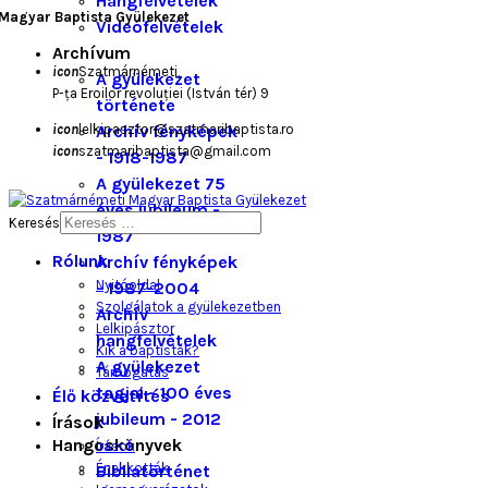
Hangfelvételek
Magyar Baptista Gyülekezet
Videófelvételek
Archívum
icon
Szatmárnémeti,
A gyülekezet
P-ța Eroilor revoluției (István tér) 9
története
icon
lelkipasztor@szatmaribaptista.ro
Archív fényképek
icon
szatmaribaptista@gmail.com
- 1918-1987
A gyülekezet 75
éves jubileum -
Keresés
1987
Rólunk
Archív fényképek
Nyitóoldal
- 1987-2004
Szolgálatok a gyülekezetben
Archív
Lelkipásztor
hangfelvételek
Kik a baptisták?
A gyülekezet
Támogatás
tagjai - 100 éves
Élő közvetítés
jubileum - 2012
Írások
Hangoskönyvek
Írások
Énekkották
Bibliatörténet