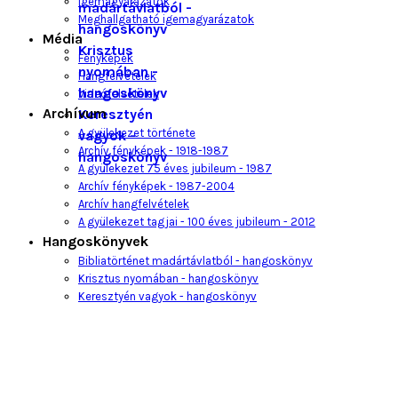
Igemagyarázatok
madártávlatból -
Meghallgatható igemagyarázatok
hangoskönyv
Média
Krisztus
Fényképek
nyomában -
Hangfelvételek
hangoskönyv
Videófelvételek
Archívum
Keresztyén
A gyülekezet története
vagyok -
Archív fényképek - 1918-1987
hangoskönyv
A gyülekezet 75 éves jubileum - 1987
Archív fényképek - 1987-2004
Archív hangfelvételek
A gyülekezet tagjai - 100 éves jubileum - 2012
Hangoskönyvek
Bibliatörténet madártávlatból - hangoskönyv
Krisztus nyomában - hangoskönyv
Keresztyén vagyok - hangoskönyv