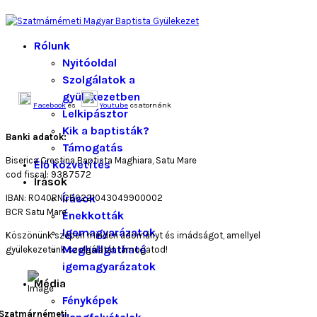
Rólunk
Nyitóoldal
Szolgálatok a
gyülekezetben
Facebook
és
Youtube
csatornánk
Lelkipásztor
Kik a baptisták?
Banki adatok:
Támogatás
Biserica Crestina Baptista Maghiara, Satu Mare
Élő közvetítés
cod fiscal: 9387572
Írások
Írások
IBAN: RO40RNCB0221043049900002
BCR Satu Mare
Énekkották
Igemagyarázatok
Köszönünk szépen minden adományt és imádságot, amellyel
Meghallgatható
gyülekezetünk szolgálatát támogatod!
igemagyarázatok
Média
Fényképek
Szatmárnémeti