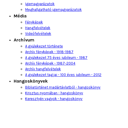
Igemagyarázatok
Meghallgatható igemagyarázatok
Média
Fényképek
Hangfelvételek
Videófelvételek
Archívum
A gyülekezet története
Archív fényképek - 1918-1987
A gyülekezet 75 éves jubileum - 1987
Archív fényképek - 1987-2004
Archív hangfelvételek
A gyülekezet tagjai - 100 éves jubileum - 2012
Hangoskönyvek
Bibliatörténet madártávlatból - hangoskönyv
Krisztus nyomában - hangoskönyv
Keresztyén vagyok - hangoskönyv