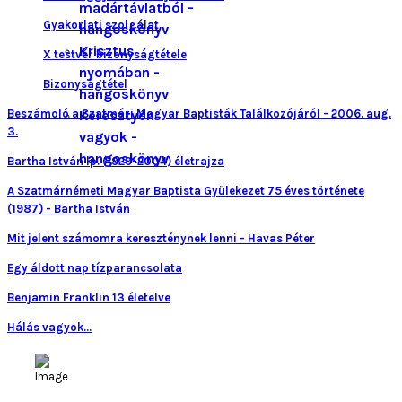
madártávlatból -
Gyakorlati szolgálat
hangoskönyv
Krisztus
X testvér bizonyságtétele
nyomában -
Bizonyságtétel
hangoskönyv
Beszámoló a Szatmári Magyar Baptisták Találkozójáról - 2006. aug.
Keresztyén
3.
vagyok -
hangoskönyv
Bartha István lp. (1929-2004) életrajza
A Szatmárnémeti Magyar Baptista Gyülekezet 75 éves története
(1987) - Bartha István
Mit jelent számomra kereszténynek lenni - Havas Péter
Egy áldott nap tízparancsolata
Benjamin Franklin 13 életelve
Hálás vagyok...