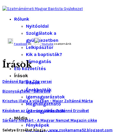
Rólunk
Nyitóoldal
Szolgálatok a
gyülekezetben
Facebook
és
Youtube
csatornánk
Lelkipásztor
Kik a baptisták?
Támogatás
Írások
Élő közvetítés
Írások
Dénésné Bartha Zita versei
Írások
Énekkották
Bizonyságtétel - Balla Éva
Igemagyarázatok
Krisztus illata a világban - Major Zoltánné Márta
Meghallgatható
igemagyarázatok
Késésben az Úr? - özv. Vékás Zoltánné Erzsébet
Média
Sárkány megtért - A Magyar Nemzet Magazin cikke
Fényképek
Seletye Erzsébet blogja -
www.zsokamama52.blogspot.com