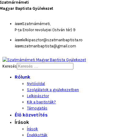
Szatmárnémeti
Magyar Baptista Gyülekezet
icon
Szatmárnémeti,
P-ța Eroilor revoluției (István tér) 9
icon
lelkipasztor@szatmaribaptista.ro
icon
szatmaribaptista@gmail.com
Keresés
Rólunk
Nyitóoldal
Szolgálatok a gyülekezetben
Lelkipásztor
Kik a baptisták?
Támogatás
Élő közvetítés
Írások
Írások
Énekkották