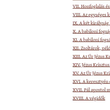
VII. Honfoglalás és
VIII. Az egységes k
IX. A két királyság
X. A babiloni fogsá
XI. A babiloni fogs
XII. Zsoltárok, pél
XIII. Az Úr Jézus K
XIV. Jézus Krisztus
XV. Az Úr Jézus Kri
XVI. A keresztyén 
XVII. Pál apostol m
XVIII. A végidők