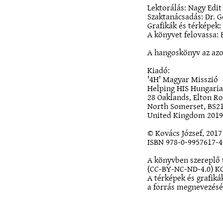
Lektorálás: Nagy Edit
Szaktanácsadás: Dr. G
Grafikák és térképek:
A könyvet felovassa: 
A hangoskönyv az azo
Kiadó:
'4H' Magyar Misszió
Helping HIS Hungari
28 Oaklands, Elton R
North Somerset, BS2
United Kingdom 2019
© Kovács József, 2017
ISBN 978-0-9957617-4
A könyvben szereplő 
(CC-BY-NC-ND-4.0) K
A térképek és grafik
a forrás megnevezésév