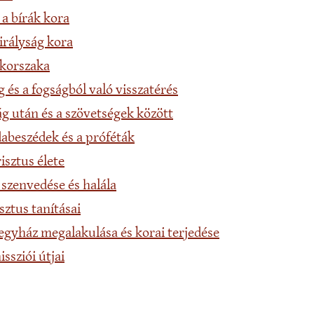
 a bírák kora
irályság kora
 korszaka
g és a fogságból való visszatérés
ág után és a szövetségek között
dabeszédek és a próféták
risztus élete
 szenvedése és halála
sztus tanításai
egyház megalakulása és korai terjedése
issziói útjai