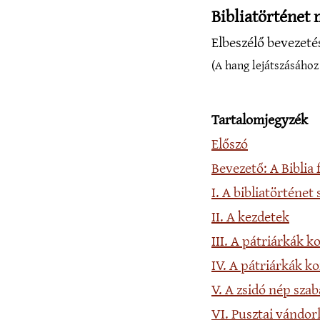
Bibliatörténet
Elbeszélő bevezeté
(A hang lejátszásához 
Tartalomjegyzék
Előszó
Bevezető: A Biblia
I. A bibliatörténet
II. A kezdetek
III. A pátriárkák 
IV. A pátriárkák ko
V. A zsidó nép sza
VI. Pusztai vándor