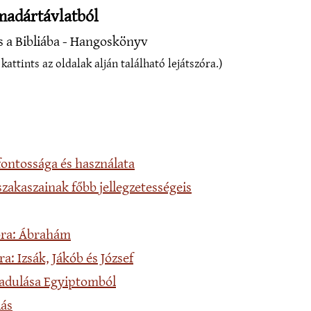
 madártávlatból
s a Bibliába - Hangoskönyv
kattints az oldalak alján található lejátszóra.)
 fontossága és használata
 szakaszainak főbb jellegzetességeis
kora: Ábrahám
ra: Izsák, Jákób és József
badulása Egyiptomból
lás