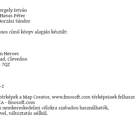
ergely István
 Havas Péter
Borzási Sándor
nos című könyv alapján készült:
an Heroes
oad, Clevedon
1 7QZ
-2
térképek a Map Creator, www.fmosoft.com térképeinek felhaszná
CA - fmosoft.com
ák nemkereskedelmi célokra szabadon használhatók,
el, változtatás nélkül.