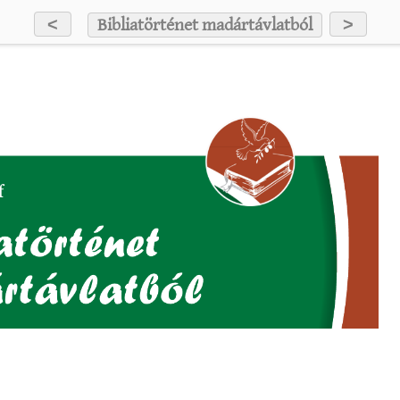
<
>
Bibliatörténet madártávlatból